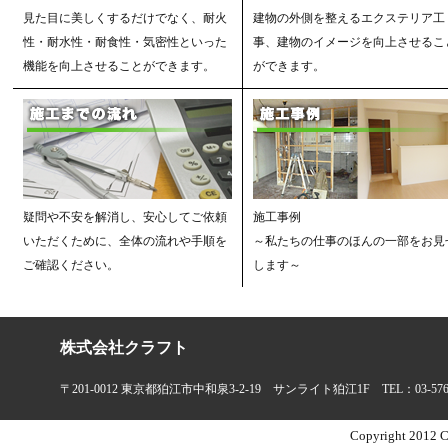
見た目に美しくするだけでなく、耐火
建物の外側を整えるエクステリア工
性・耐水性・耐食性・気密性といった
事、建物のイメージを向上させるこ
機能を向上させることができます。
ができます。
疑問や不安を解消し、安心してご依頼
施工事例
いただくために、全体の流れや手順を
～私たちの仕事のほんの一部をお見
ご確認ください。
します～
株式会社クラフト
〒201-0012 東京都狛江市中和泉3-2-19 サンライト狛江1F TEL：03-5761-787
Copyright 2012 CR